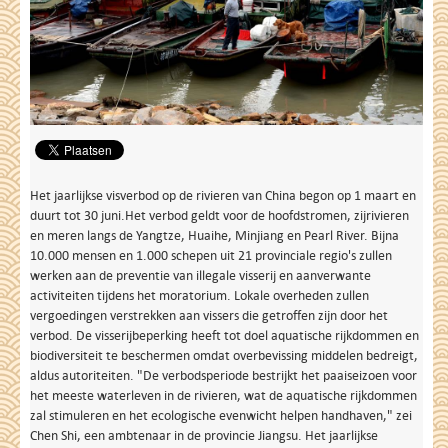
Het jaarlijkse visverbod op de rivieren van China begon op 1 maart en
duurt tot 30 juni.Het verbod geldt voor de hoofdstromen, zijrivieren
en meren langs de Yangtze, Huaihe, Minjiang en Pearl River. Bijna
10.000 mensen en 1.000 schepen uit 21 provinciale regio's zullen
werken aan de preventie van illegale visserij en aanverwante
activiteiten tijdens het moratorium. Lokale overheden zullen
vergoedingen verstrekken aan vissers die getroffen zijn door het
verbod. De visserijbeperking heeft tot doel aquatische rijkdommen en
biodiversiteit te beschermen omdat overbevissing middelen bedreigt,
aldus autoriteiten. "De verbodsperiode bestrijkt het paaiseizoen voor
het meeste waterleven in de rivieren, wat de aquatische rijkdommen
zal stimuleren en het ecologische evenwicht helpen handhaven," zei
Chen Shi, een ambtenaar in de provincie Jiangsu. Het jaarlijkse