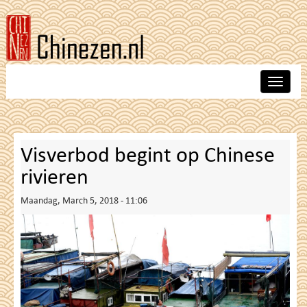
Skip
to
main
content
Toggle
navigat
Visverbod begint op Chinese
rivieren
Maandag, March 5, 2018 - 11:06