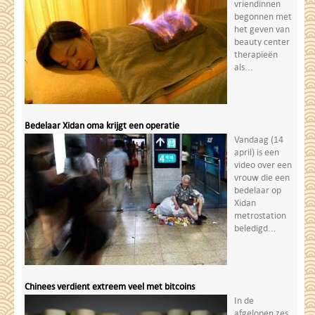
vriendinnen
begonnen met
het geven van
beauty center
therapieën
als...
Bedelaar Xidan oma krijgt een operatie
Vandaag (14
april) is een
video over een
vrouw die een
bedelaar op
Xidan
metrostation
beledigd...
Chinees verdient extreem veel met bitcoins
In de
afgelopen zes