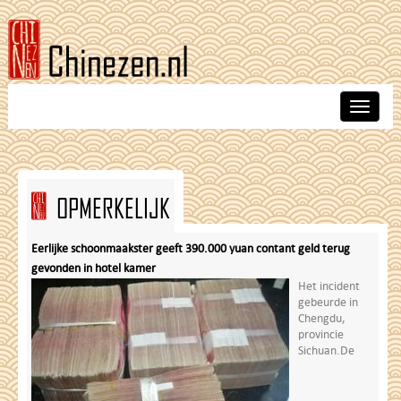
Skip
to
main
content
Toggle
navigat
OPMERKELIJK
Eerlijke schoonmaakster geeft 390.000 yuan contant geld terug
gevonden in hotel kamer
Het incident
gebeurde in
Chengdu,
provincie
Sichuan.De