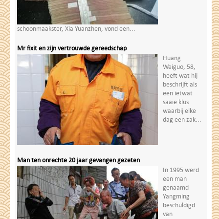
schoonmaakster, Xia Yuanzhen, vond een...
Mr fixit en zijn vertrouwde gereedschap
Huang
Weiguo, 58,
heeft wat hij
beschrijft als
een ietwat
saaie klus
waarbij elke
dag een zak...
Man ten onrechte 20 jaar gevangen gezeten
In 1995 werd
een man
genaamd
Yangming
beschuldigd
van