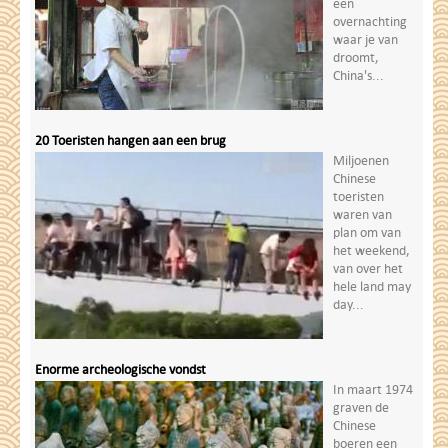
een
overnachting
waar je van
droomt,
China's...
20 Toeristen hangen aan een brug
Miljoenen
Chinese
toeristen
waren van
plan om van
het weekend,
van over het
hele land may
day...
Enorme archeologische vondst
In maart 1974
graven de
Chinese
boeren een