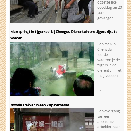
opzettelijke
doodslag en 20
jaar
gevangen...
Man springt in tijgerkooi bij Chengdu Dierentuin om tijgers rijst te
voeden
Een man in
Chengdu
leerde
waarom je de
tijgers in de
dierentuin niet
mag voeden.
...
Noodle trekker in één klap beroemd
Een overgang
van een
anonieme
arbeider naar