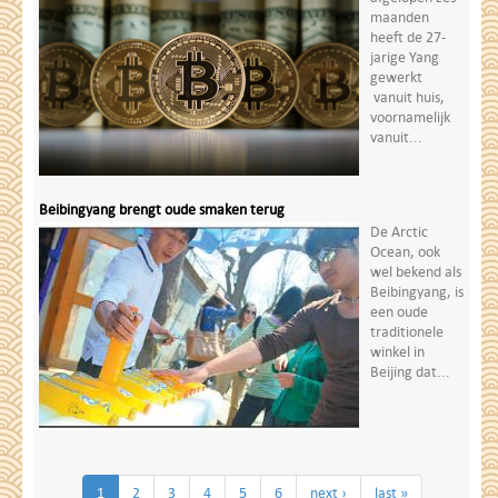
maanden
heeft de 27-
jarige Yang
gewerkt
vanuit huis,
voornamelijk
vanuit...
Beibingyang brengt oude smaken terug
De Arctic
Ocean, ook
wel bekend als
Beibingyang, is
een oude
traditionele
winkel in
Beijing dat...
1
2
3
4
5
6
next ›
last »