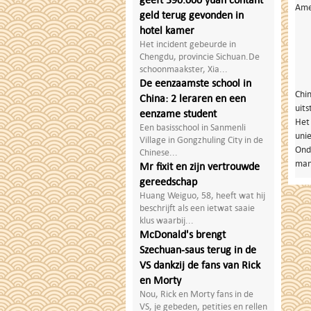
Ame
geld terug gevonden in
hotel kamer
Het incident gebeurde in
Chengdu, provincie Sichuan.De
schoonmaakster, Xia...
De eenzaamste school in
Chi
China: 2 leraren en een
uits
eenzame student
Het 
Een basisschool in Sanmenli
unie
Village in Gongzhuling City in de
Onde
Chinese...
mana
Mr fixit en zijn vertrouwde
gereedschap
Huang Weiguo, 58, heeft wat hij
beschrijft als een ietwat saaie
klus waarbij...
McDonald's brengt
Szechuan-saus terug in de
VS dankzij de fans van Rick
en Morty
Nou, Rick en Morty fans in de
VS, je gebeden, petities en rellen