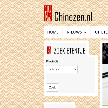
Skip
to
main
content
HOME
NIEUWS
UITET
ZOEK ETENTJE
Provincie
Zoek