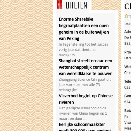
UITETEN
C
Enorme Sharebike
Total
begraafplaatsen een open
Adr
geheim in de buitenwijken
De 
van Peking
382
In tegenstelling tot het succes
vorig jaar dat tientallen
Prov
navolgers...
Utr
Shanghai streeft ernaar een
Web
wetenschappelijk centrum
Chi
van wereldklasse te bouwen
Zhangjiang Science City gaat dit
Tel
jaar van start met alle 73
033
belangrijke...
Visverbod begint op Chinese
Gem
€24
rivieren
Het jaarlijkse visverbod op de
Bet
rivieren van China begon op 1
Pin
maart en duurt...
Visa
Eerlijke schoonmaakster
Mas
geeft 390.000 yuan contant