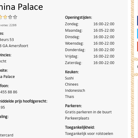
hina Palace
Openingstijden:
Zondag:
16:00-22:00
 votes: 2286
Maandag:
16:05-22:00
es:
Dinsdag:
16:00-22:00
Beurs 53
Woensdag:
16:00-22:00
3 GA
Amersfoort
Donderdag:
16:00-22:00
incies:
Vrijdag:
16:00-22:00
echt
Zaterdag:
16:00-22:00
site:
Keuken:
na Palace
Sushi
Chinees
efoon:
Indonesisch
 455 88 86
Thais
iddelde prijs hoofdgerecht:
Parkeren:
.95
Gratis parkeren in de buurt
aling:
Parkeerplaats
Toegankelijkheid:
Toegankelijk voor rolstoelen
tercard