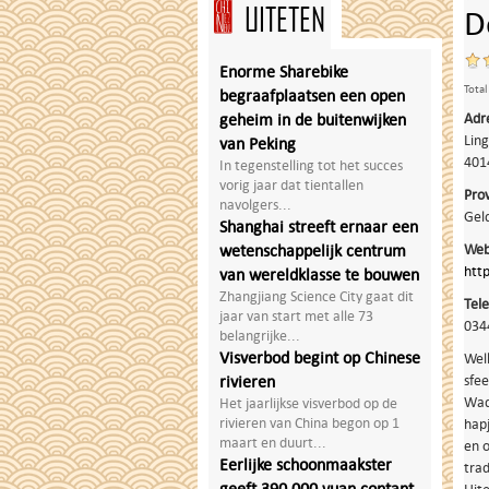
UITETEN
D
Enorme Sharebike
Total
begraafplaatsen een open
Adr
geheim in de buitenwijken
Ling
van Peking
401
In tegenstelling tot het succes
vorig jaar dat tientallen
Prov
navolgers...
Gel
Shanghai streeft ernaar een
Web
wetenschappelijk centrum
htt
van wereldklasse te bouwen
Zhangjiang Science City gaat dit
Tel
jaar van start met alle 73
034
belangrijke...
Visverbod begint op Chinese
Welk
sfee
rivieren
Wade
Het jaarlijkse visverbod op de
rivieren van China begon op 1
hapj
maart en duurt...
en 
Eerlijke schoonmaakster
trad
geeft 390.000 yuan contant