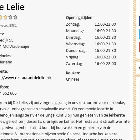
e Lelie
Openingstijden:
Zondag:
12:00-22:00
 votes: 2531
Maandag:
16:00-21:30
es:
Dinsdag:
16:00-21:30
edijk 55
Woensdag:
16:00-21:30
4 MC
Wadenoijen
Donderdag:
16:00-21:30
incies:
Vrijdag:
16:00-22:00
derland
Zaterdag:
16:00-22:00
site:
Keuken:
p://www.restaurantdelelie.nl/
Chinees
efoon:
4 662 666
om bij De Lelie, zij ontvangen u graag in ons restaurant voor een leuke,
rvolle, onbegrensd en smaakvolle avond. Op een mooie locatie in
noijen langs de rivier de Linge kunt u bij hun genieten van de lekkerste
es, gerechten, desserts, drankjes en koffie. Het restaurant straalt warmte
ongedwongenheid uit. U kunt bij hun wokken en genieten van de
itionele & Internationale bijvoorbeeld Chinese, Indische keuken etc.