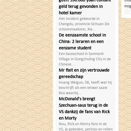
Uite
mog
geld terug gevonden in
hotel kamer
Het incident gebeurde in
Chengdu, provincie Sichuan.De
schoonmaakster, Xia...
De eenzaamste school in
China: 2 leraren en een
eenzame student
Een basisschool in Sanmenli
Village in Gongzhuling City in de
Chinese...
Mr fixit en zijn vertrouwde
gereedschap
Huang Weiguo, 58, heeft wat hij
beschrijft als een ietwat saaie
klus waarbij...
McDonald's brengt
Szechuan-saus terug in de
VS dankzij de fans van Rick
en Morty
Nou, Rick en Morty fans in de
VS, je gebeden, petities en rellen