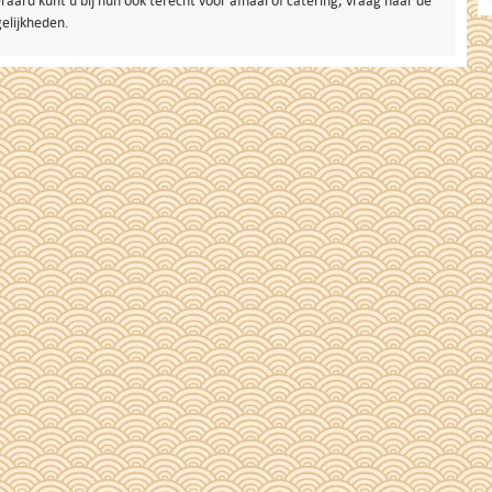
raard kunt u bij hun ook terecht voor afhaal of catering, vraag naar de
elijkheden.