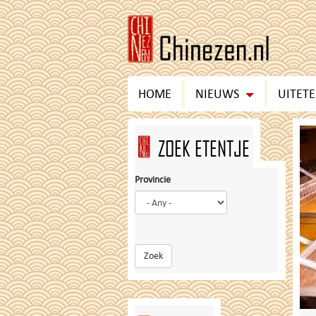
Skip
to
main
content
HOME
NIEUWS
UITET
ZOEK ETENTJE
Provincie
Zoek