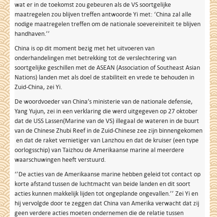
wat er in de toekomst zou gebeuren als de VS soortgelijke
maatregelen zou blijven treffen antwoorde Yi met: ‘China zal alle
nodige maatregelen treffen om de nationale soevereiniteit te blijven
handhaven.’’
China is op dit moment bezig met het uitvoeren van
onderhandelingen met betrekking tot de verslechtering van
soortgelijke geschillen met de ASEAN (Association of Southeast Asian
Nations) landen met als doel de stabiliteit en vrede te behouden in
Zuid-China, zei Yi.
De woordvoeder van China’s ministerie van de nationale defensie,
Yang Yujun, zei in een verklaring die werd uitgegeven op 27 oktober
dat de USS Lassen(Marine van de VS) illegaal de wateren in de buurt
van de Chinese Zhubi Reef in de Zuid-Chinese zee zijn binnengekomen
en dat de raket vernietiger van Lanzhou en dat de kruiser (een type
oorlogsschip) van Taizhou de Amerikaanse marine al meerdere
waarschuwingen heeft verstuurd.
‘’De acties van de Amerikaanse marine hebben geleid tot contact op
korte afstand tussen de luchtmacht van beide landen en dit soort
acties kunnen makkelijk lijden tot ongeplande ongevallen.’’ Zei Yi en
hij vervolgde door te zeggen dat China van Amerika verwacht dat zij
geen verdere acties moeten ondernemen die de relatie tussen