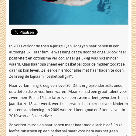
In 2000 verloor de toen 4-jarige Qian Hongyan haar benen in een
autoongeluk. Haar familie was bang dat ze door dit ongeluk ook haar
positiviteit en optimisme verloor. Maar gelukkig was niks minder
waard. Qian haar opa sneed een basketbal door de midden zodat ze
daar op kon leven. Ze leerde hierdoor alles met haar haden te doen.
Ze kreeg de bijnaam "basketball girl".
Haar verlamming kreeg een level S6. Dit is erg bijzonder zelfs onder
de atleten die er voorheen waren. Maar ze had een groot talent voor
zwemmen. En nu 15 jaar later is ze een zwem-atleetgeworden. In het
jaar dat ze 18 jaar werd, werd ze eerste in het toernooi voor kinderen
met een aandoening. In 2009 won ze 1 keer goud en 2 keer zilver. In
2010 won ze 3 keer zilver.
Ze verloor misschien haar benen maar haar mooie lach bleef. En ze
leefde misschien op een basketbal maar voor hara was het geen