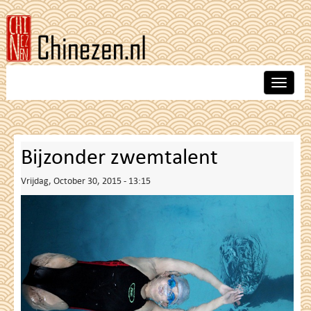
Skip
to
main
content
Toggle
navigat
Bijzonder zwemtalent
Vrijdag, October 30, 2015 - 13:15