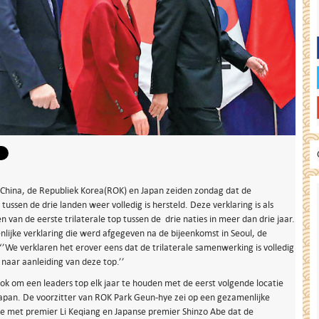
 China, de Republiek Korea(ROK) en Japan zeiden zondag dat de
ussen de drie landen weer volledig is hersteld. Deze verklaring is als
n van de eerste trilaterale top tussen de drie naties in meer dan drie jaar.
lijke verklaring die werd afgegeven na de bijeenkomst in Seoul, de
‘’We verklaren het erover eens dat de trilaterale samenwerking is volledig
naar aanleiding van deze top.’’
ook om een leaders top elk jaar te houden met de eerst volgende locatie
Japan. De voorzitter van ROK Park Geun-hye zei op een gezamenlijke
ie met premier Li Keqiang en Japanse premier Shinzo Abe dat de