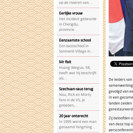
op de rivieren van...
Eerlijke vrouw
Het incident gebeurde
in Chengdu,
provincie...
Eenzaamste school
Een basisschool in
Sanmenli Village in...
Mr fixit
Huang Weiguo, 58,
heeft wat hij beschrijft
als...
De leiders van
samenwerking t
Szechuan-saus terug
gevolgd van ee
Nou, Rick en Morty
In een gezamen
fans in de VS, je
landen zeiden 
gebeden,...
gerestaureerd 
20 jaar onterecht
Zij beloofden 
In 1995 werd een man
van deze top 
genaamd Yangming...
persconferent