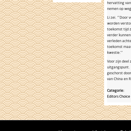
hervatting van
nemen op weg n
Li zei. ‘’Door
worden verstoo
toekomst tijd 
verder kunnen.
verleden achte
toekomst maat
kwestie.’’
Voor zijn deel 
uitgangspunt. 
geschorst door
van China en 
Categorie:
Editors Choice